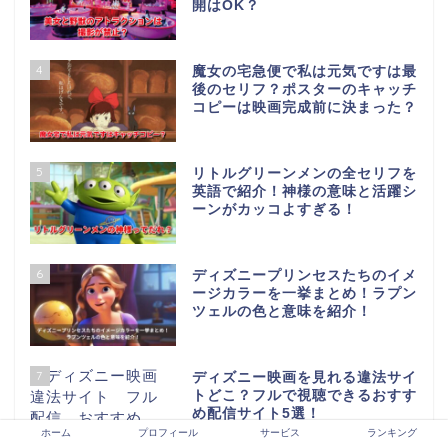
開はOK？
4
魔女の宅急便で私は元気ですは最
後のセリフ？ポスターのキャッチ
コピーは映画完成前に決まった？
5
リトルグリーンメンの全セリフを
英語で紹介！神様の意味と活躍シ
ーンがカッコよすぎる！
6
ディズニープリンセスたちのイメ
ージカラーを一挙まとめ！ラプン
ツェルの色と意味を紹介！
7
ディズニー映画を見れる違法サイ
トどこ？フルで視聴できるおすす
め配信サイト5選！
ホーム
プロフィール
サービス
ランキング