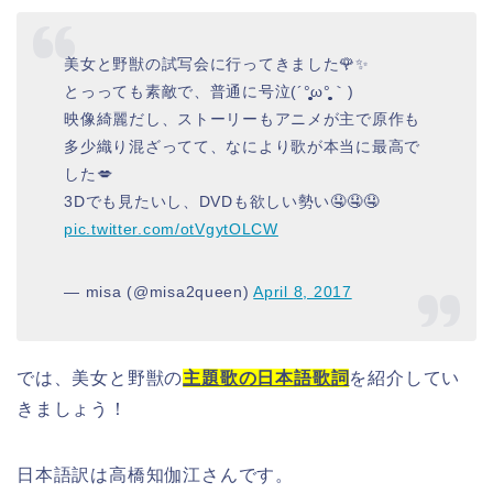
美女と野獣の試写会に行ってきました🌹✨
とっっても素敵で、普通に号泣(´°̥̥̥̥̥̥̥̥ω°̥̥̥̥̥̥̥̥｀)
映像綺麗だし、ストーリーもアニメが主で原作も
多少織り混ざってて、なにより歌が本当に最高で
した💋
3Dでも見たいし、DVDも欲しい勢い🤤🤤🤤
pic.twitter.com/otVgytOLCW
— misa (@misa2queen)
April 8, 2017
では、美女と野獣の
主題歌の日本語歌詞
を紹介してい
きましょう！
日本語訳は高橋知伽江さんです。