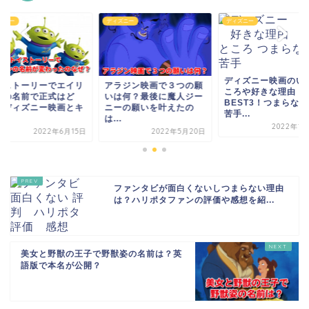
ズニー
ディズニー
ディズニー
ディズニー映画のい
イストーリーでエイリ
アラジン映画で３つの願
ころや好きな理由
ンの名前で正式はど
いは何？最後に魔人ジー
BEST3！つまらな
？ディズニー映画とキ
ニーの願いを叶えたの
苦手...
.
は...
2022年1月
2022年6月15日
2022年5月20日
ファンタビが面白くないしつまらない理由
は？ハリポタファンの評価や感想を紹...
美女と野獣の王子で野獣姿の名前は？英
語版で本名が公開？