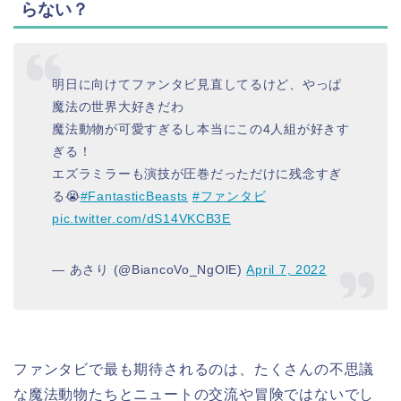
らない？
明日に向けてファンタビ見直してるけど、やっぱ
魔法の世界大好きだわ
魔法動物が可愛すぎるし本当にこの4人組が好きす
ぎる！
エズラミラーも演技が圧巻だっただけに残念すぎ
る😭
#FantasticBeasts
#ファンタビ
pic.twitter.com/dS14VKCB3E
— あさり (@BiancoVo_NgOlE)
April 7, 2022
ファンタビで最も期待されるのは、たくさんの不思議
な魔法動物たちとニュートの交流や冒険ではないでし