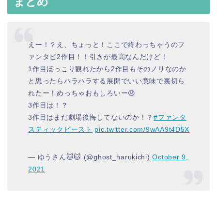
まとめ
えー！？え、ちょっと！ここで終わっちゃうのフ
ァンタビ2作目！！引きが最高なんだけど！
1作目ほっこり観れたから2作目もそのノリなのか
と思ったらハラハラする展開でいい意味で裏切ら
れたー！めっちゃおもしろいー😣
3作目は！？
3作目はまだ劇場後悔してないのか！？
#ファンタ
スティックビースト
pic.twitter.com/9wAA9t4D5X
— ゆうさん🐱🐱 (@ghost_harukichi)
October 9,
2021