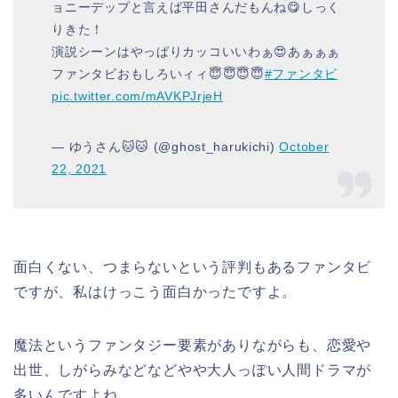
ョニーデップと言えば平田さんだもんね😋しっく
りきた！
演説シーンはやっぱりカッコいいわぁ😍あぁぁぁ
ファンタビおもしろいィィ😇😇😇😇
#ファンタビ
pic.twitter.com/mAVKPJrjeH
— ゆうさん🐱🐱 (@ghost_harukichi)
October
22, 2021
面白くない、つまらないという評判もあるファンタビ
ですが、私はけっこう面白かったですよ。
魔法というファンタジー要素がありながらも、恋愛や
出世、しがらみなどなどやや大人っぽい人間ドラマが
多いんですよね。