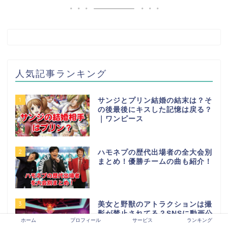
人気記事ランキング
1
サンジとプリン結婚の結末は？そ
の後最後にキスした記憶は戻る？
｜ワンピース
2
ハモネプの歴代出場者の全大会別
まとめ！優勝チームの曲も紹介！
3
美女と野獣のアトラクションは撮
影が禁止されてる？SNSに動画公
ホーム
プロフィール
サービス
ランキング
開はOK？