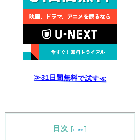
≫31日間無料で試す≪
目次
[
]
close