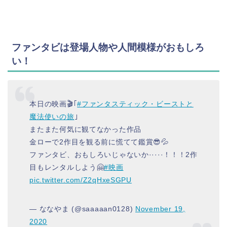
ファンタビは登場人物や人間模様がおもしろ
い！
本日の映画🎬｢
#ファンタスティック・ビーストと
魔法使いの旅
｣
またまた何気に観てなかった作品
金ローで2作目を観る前に慌てて鑑賞😎💦
ファンタビ、おもしろいじゃないか·····！！！2作
目もレンタルしよう🤗
#映画
pic.twitter.com/Z2qHxeSGPU
— ななやま (@saaaaan0128)
November 19,
2020