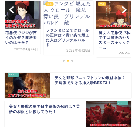
映画
映画
ァンタビ２でクロール
魔女の宅急便で私は元気
魔女の宅急便でジジ
正体は？青い炎で燃え
ですは最後のセリフ？ポ
葉を失うのなぜ？魔
人はグリンデルバル
スターのキャッチコピ
使えないのはキキ？
.
ー...
2022年4月
2022年4月28日
2022年4月22日
美女と野獣でエマワトソンの歌は本物？
実写版で泣ける挿入歌BEST3！
美女と野獣の歌で日本語版の歌詞は？英
語の和訳と比較してみた！