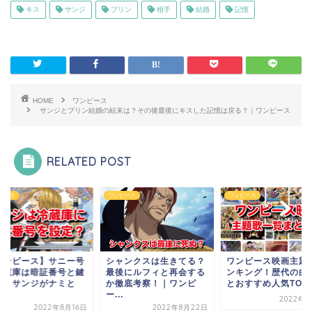
キス
サンジ
プリン
相手
結婚
記憶
HOME
ワンピース
サンジとプリン結婚の結末は？その後最後にキスした記憶は戻る？｜ワンピース
RELATED POST
ピース
ワンピース
ワンピース
ャンクスは生きてる？
ワンピース映画主題歌ラ
【ワンピース】サニ
後にルフィと再会する
ンキング！歴代の曲一覧
の冷蔵庫は暗証番号
徹底考察！｜ワンピ
とおすすめ人気TOP5...
付き？サンジがナミ
.
ロ...
2022年8月1日
2022年8月22日
2022年8