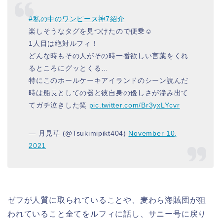
#私の中のワンピース神7紹介
楽しそうなタグを見つけたので便乗☺️
1人目は絶対ルフィ！
どんな時もその人がその時一番欲しい言葉をくれ
るところにグッとくる…
特にこのホールケーキアイランドのシーン読んだ
時は船長としての器と彼自身の優しさが滲み出て
てガチ泣きした笑
pic.twitter.com/Br3yxLYcvr
— 月見草 (@Tsukimipikt404)
November 10,
2021
ゼフが人質に取られていることや、麦わら海賊団が狙
われていること全てをルフィに話し、サニー号に戻り