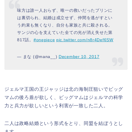
味方は誰一人おらず、唯一の救いだったプリンに
は裏切られ、結婚は成立せず、仲間を逃がすとい
う約束も無くなり、自分も家族と共に殺される。
サンジの心を支えていた全ての光が消え失せた第
817話。
#onepiece
pic.twitter.com/n8r4Def6SW
— まな (@mana__)
December 10, 2017
ジェルマ王国の王ジャッジは北の海制圧狙いでビッグ
マムの後ろ盾が欲しく、ビッグマムはジェルマの科学
力と兵力が欲しいという利害が一致した二人。
二人は政略結婚という形式をとり、同盟を結ぼうとし
ます。