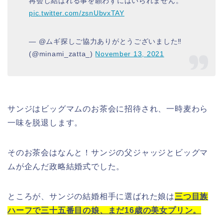
再会し結ばれる事を願わずにはいられません。
pic.twitter.com/zsnUbvxTAY
— @ムギ探しご協力ありがとうございました‼️
(@minami_zatta_)
November 13, 2021
サンジはビッグマムのお茶会に招待され、一時麦わら
一味を脱退します。
そのお茶会はなんと！サンジの父ジャッジとビッグマ
ムが企んだ政略結婚式でした。
ところが、サンジの結婚相手に選ばれた娘は
三つ目族
ハーフで三十五番目の娘、まだ16歳の美女プリン。