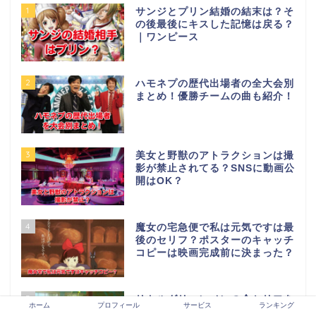
1
サンジとプリン結婚の結末は？そ
の後最後にキスした記憶は戻る？
｜ワンピース
2
ハモネプの歴代出場者の全大会別
まとめ！優勝チームの曲も紹介！
3
美女と野獣のアトラクションは撮
影が禁止されてる？SNSに動画公
開はOK？
4
魔女の宅急便で私は元気ですは最
後のセリフ？ポスターのキャッチ
コピーは映画完成前に決まった？
5
リトルグリーンメンの全セリフを
ホーム
プロフィール
サービス
ランキング
英語で紹介！神様の意味と活躍シ