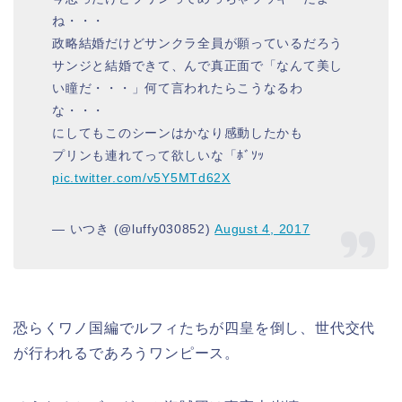
ね・・・
政略結婚だけどサンクラ全員が願っているだろう
サンジと結婚できて、んで真正面で「なんて美し
い瞳だ・・・」何て言われたらこうなるわ
な・・・
にしてもこのシーンはかなり感動したかも
プリンも連れてって欲しいな「ﾎﾞｿｯ
pic.twitter.com/v5Y5MTd62X
— いつき (@luffy030852)
August 4, 2017
恐らくワノ国編でルフィたちが四皇を倒し、世代交代
が行われるであろうワンピース。