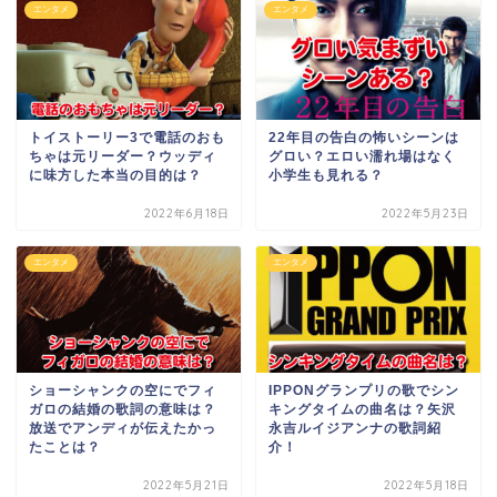
エンタメ
エンタメ
トイストーリー3で電話のおも
22年目の告白の怖いシーンは
ちゃは元リーダー？ウッディ
グロい？エロい濡れ場はなく
に味方した本当の目的は？
小学生も見れる？
2022年6月18日
2022年5月23日
エンタメ
エンタメ
ショーシャンクの空にでフィ
IPPONグランプリの歌でシン
ガロの結婚の歌詞の意味は？
キングタイムの曲名は？矢沢
放送でアンディが伝えたかっ
永吉ルイジアンナの歌詞紹
たことは？
介！
2022年5月21日
2022年5月18日