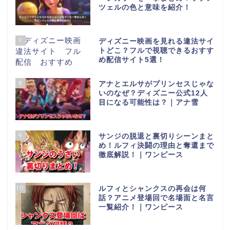
ツェルの色と意味を紹介！
7
ディズニー映画を見れる違法サイ
トどこ？フルで視聴できるおすす
め配信サイト5選！
8
アナとエルサがプリンセスじゃな
いのなぜ？ディズニー公式12人
目になる可能性は？｜アナ雪
9
サンジの脱退と裏切りシーンまと
め！ルフィ決闘の理由と奪還まで
徹底解説！｜ワンピース
10
ルフィとシャンクスの再会は何
話？アニメ登場回で名場面と名言
一覧紹介！｜ワンピース