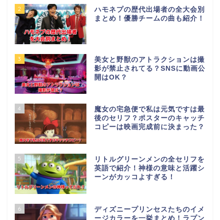
2
ハモネプの歴代出場者の全大会別
まとめ！優勝チームの曲も紹介！
3
美女と野獣のアトラクションは撮
影が禁止されてる？SNSに動画公
開はOK？
4
魔女の宅急便で私は元気ですは最
後のセリフ？ポスターのキャッチ
コピーは映画完成前に決まった？
5
リトルグリーンメンの全セリフを
英語で紹介！神様の意味と活躍シ
ーンがカッコよすぎる！
6
ディズニープリンセスたちのイメ
ージカラーを一挙まとめ！ラプン