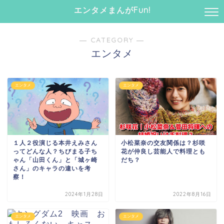
エンタメまんがFun!
― CATEGORY ―
エンタメ
エンタメ
エンタメ
１人２役演じる本井えみさん
小松菜奈の交友関係は？杉咲
ってどんな人？ちびまる子ち
花が仲良し芸能人で料理とも
ゃん「山田くん」と「城ヶ崎
だち？
さん」のキャラの違いを考
察！
2024年1月28日
2022年8月16日
エンタメ
エンタメ