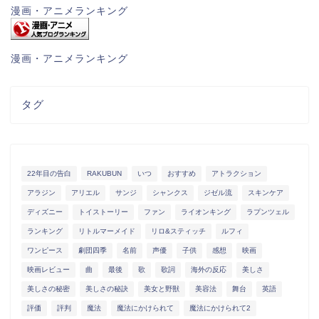
漫画・アニメランキング
漫画・アニメランキング
タグ
22年目の告白
RAKUBUN
いつ
おすすめ
アトラクション
アラジン
アリエル
サンジ
シャンクス
ジゼル流
スキンケア
ディズニー
トイストーリー
ファン
ライオンキング
ラプンツェル
ランキング
リトルマーメイド
リロ&スティッチ
ルフィ
ワンピース
劇団四季
名前
声優
子供
感想
映画
映画レビュー
曲
最後
歌
歌詞
海外の反応
美しさ
美しさの秘密
美しさの秘訣
美女と野獣
美容法
舞台
英語
評価
評判
魔法
魔法にかけられて
魔法にかけられて2