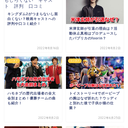
キングダム2がつまらないし面
白くない？映画キャストへの
評判や口コミ紹介！
米津玄師が引退の理由は？活
動休止真相はプロデュースし
たパプリカのfoorin？
2022年8月16日
2022年8月2日
エンタメ
エンタメ
ハモネプの歴代出場者の全大
トイストーリー4でボーピープ
会別まとめ！優勝チームの曲
の腕はなぜ折れた？ウッディ
も紹介！
と別れた後で子供か猫の仕
業？
2022年8月2日
2022年6月25日