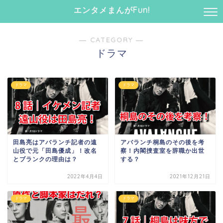
エンタメまんがFun!
― CATEGORY ―
ドラマ
ドラマ
ドラマ
田島亮はアバランチ記者の遠
アバランチ桐島のその後を考
山役で元「田島優成」！改名
察！内閣捜査室を辞職か出世
とブランクの理由は？
する？
2022年4月4日
2021年12月21日
ドラマ
ドラマ