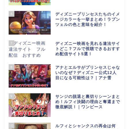
6
ディズニープリンセスたちのイメ
ージカラーを一挙まとめ！ラプン
ツェルの色と意味を紹介！
7
ディズニー映画を見れる違法サイ
トどこ？フルで視聴できるおすす
め配信サイト5選！
8
アナとエルサがプリンセスじゃな
いのなぜ？ディズニー公式12人
目になる可能性は？｜アナ雪
9
サンジの脱退と裏切りシーンまと
め！ルフィ決闘の理由と奪還まで
徹底解説！｜ワンピース
10
ルフィとシャンクスの再会は何