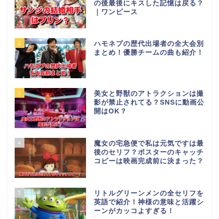
の後最後にキスした記憶は戻る？
｜ワンピース
2
ハモネプの歴代出場者の全大会別
まとめ！優勝チームの曲も紹介！
3
美女と野獣のアトラクションは撮
影が禁止されてる？SNSに動画公
開はOK？
4
魔女の宅急便で私は元気ですは最
後のセリフ？ポスターのキャッチ
コピーは映画完成前に決まった？
5
リトルグリーンメンの全セリフを
英語で紹介！神様の意味と活躍シ
ーンがカッコよすぎる！