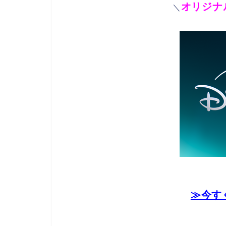
オリジナ
＼
≫今す