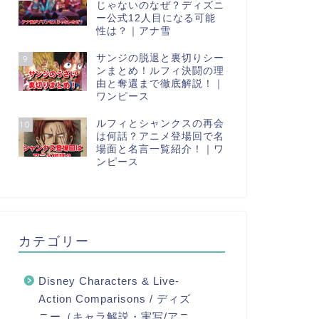
じゃないのなぜ？ディズニ
ー公式12人目になる可能
性は？｜アナ雪
サンジの脱退と裏切りシー
9
ンまとめ！ルフィ決闘の理
由と奪還まで徹底解説！｜
ワンピース
ルフィとシャンクスの再会
10
は何話？アニメ登場回で名
場面と名言一覧紹介！｜ワ
ンピース
カテゴリー
Disney Characters & Live-
Action Comparisons / ディズ
ニー（キャラ解説・実写/アニ