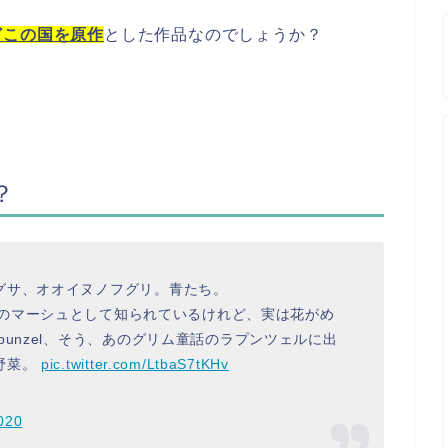
どこの国を原作
とした作品なのでしょうか？
？
グサ、オオイヌノフグリ。青たち。
ta）は野菜のマーシュとして知られているけれど、実は花がめ
unzel、そう、あのグリム童話のラプンツェルに出
野菜。
pic.twitter.com/LtbaS7tKHv
2020