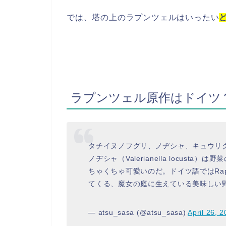
では、塔の上のラプンツェルはいったい
ラプンツェル原作はドイツ
タチイヌノフグリ、ノヂシャ、キュウリ
ノヂシャ（Valerianella locus
ちゃくちゃ可愛いのだ。ドイツ語ではRap
てくる、魔女の庭に生えている美味しい
— atsu_sasa (@atsu_sasa)
April 26, 