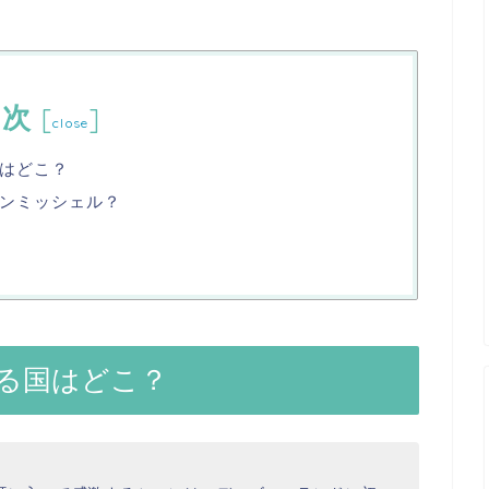
目次
[
]
close
はどこ？
ンミッシェル？
る国はどこ？