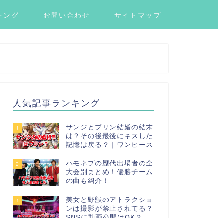
キング
お問い合わせ
サイトマップ
人気記事ランキング
サンジとプリン結婚の結末
1
は？その後最後にキスした
記憶は戻る？｜ワンピース
ハモネプの歴代出場者の全
2
大会別まとめ！優勝チーム
の曲も紹介！
美女と野獣のアトラクショ
3
ンは撮影が禁止されてる？
SNSに動画公開はOK？