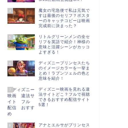
魔女の宅急便で私は元気で
4
すは最後のセリフ？ポスタ
ーのキャッチコピーは映画
完成前に決まった？
リトルグリーンメンの全セ
5
リフを英語で紹介！神様の
意味と活躍シーンがカッコ
よすぎる！
ディズニープリンセスたち
6
のイメージカラーを一挙ま
とめ！ラプンツェルの色と
意味を紹介！
ディズニー映画を見れる違
7
法サイトどこ？フルで視聴
できるおすすめ配信サイト
5選！
アナとエルサがプリンセス
8