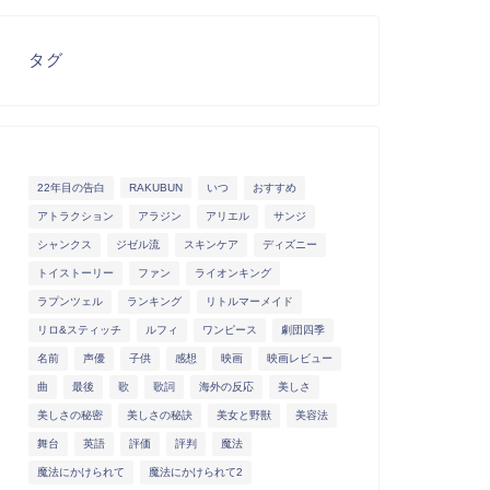
タグ
22年目の告白
RAKUBUN
いつ
おすすめ
アトラクション
アラジン
アリエル
サンジ
シャンクス
ジゼル流
スキンケア
ディズニー
トイストーリー
ファン
ライオンキング
ラプンツェル
ランキング
リトルマーメイド
リロ&スティッチ
ルフィ
ワンピース
劇団四季
名前
声優
子供
感想
映画
映画レビュー
曲
最後
歌
歌詞
海外の反応
美しさ
美しさの秘密
美しさの秘訣
美女と野獣
美容法
舞台
英語
評価
評判
魔法
魔法にかけられて
魔法にかけられて2