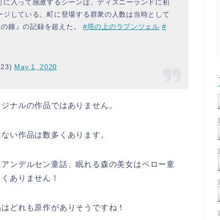
町に入って感激するシーンは、ディズニーランドに初
ージしている。町に登場する群衆の人数は当時として
ダムの鐘』の記録を超えた。
#塔の上のラプンツェル
#
23)
May 1, 2020
リジナルの作品ではありません。
はない作品は数多くあります。
はアンデルセン童話、眠れる森の美女はペロー童
しくありません！
品はどれも原作がありそうですね！