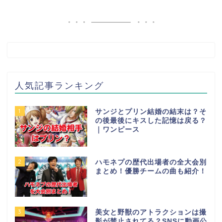
人気記事ランキング
1
サンジとプリン結婚の結末は？そ
の後最後にキスした記憶は戻る？
｜ワンピース
2
ハモネプの歴代出場者の全大会別
まとめ！優勝チームの曲も紹介！
3
美女と野獣のアトラクションは撮
影が禁止されてる？SNSに動画公