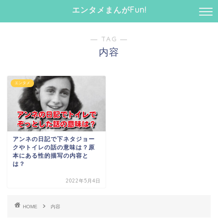
エンタメまんがFun!
― TAG ―
内容
エンタメ
アンネの日記で下ネタジョー
クやトイレの話の意味は？原
本にある性的描写の内容と
は？
2022年5月4日
HOME
内容