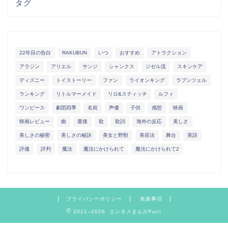
タグ
22年目の告白
RAKUBUN
いつ
おすすめ
アトラクション
アラジン
アリエル
サンジ
シャンクス
ジゼル流
スキンケア
ディズニー
トイストーリー
ファン
ライオンキング
ラプンツェル
ランキング
リトルマーメイド
リロ&スティッチ
ルフィ
ワンピース
劇団四季
名前
声優
子供
感想
映画
映画レビュー
曲
最後
歌
歌詞
海外の反応
美しさ
美しさの秘密
美しさの秘訣
美女と野獣
美容法
舞台
英語
評価
評判
魔法
魔法にかけられて
魔法にかけられて2
プライバシーポリシー
免責事項
2021–2026 エンタメまんがFun!