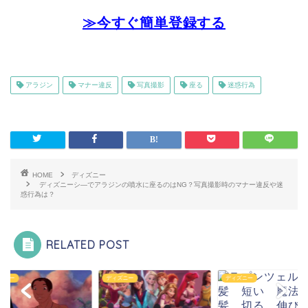
≫今すぐ簡単登録する
アラジン
マナー違反
写真撮影
座る
迷惑行為
HOME
ディズニー
ディズニーシ―でアラジンの噴水に座るのはNG？写真撮影時のマナー違反や迷
惑行為は？
RELATED POST
ズニー
ディズニー
ディズニー