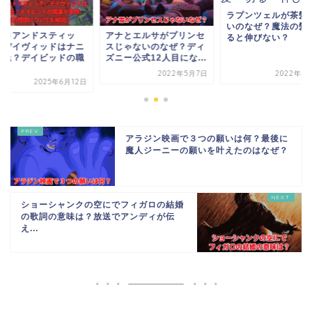
ラプンツェルが茶髪
いのなぜ？魔法の髪
リロアンドスティッ
アナとエルサがプリンセ
ると伸びない？
』デイヴィッドはナニ
スじゃないのなぜ？ディ
彼氏？デイビッドの職
ズニー公式12人目にな...
.
2022年5月7日
2022年4
2025年6月12日
アラジン映画で３つの願いは何？最後に
魔人ジーニーの願いを叶えたのはなぜ？
ショーシャンクの空にでフィガロの結婚
の歌詞の意味は？放送でアンディが伝
え...