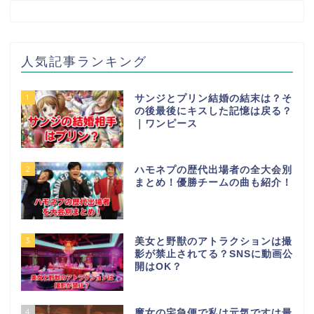
人気記事ランキング
1
サンジとプリン結婚の結末は？そ
の後最後にキスした記憶は戻る？
｜ワンピース
2
ハモネプの歴代出場者の全大会別
まとめ！優勝チームの曲も紹介！
3
美女と野獣のアトラクションは撮
影が禁止されてる？SNSに動画公
開はOK？
4
魔女の宅急便で私は元気ですは最