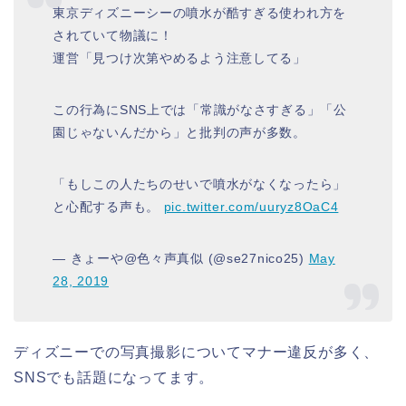
東京ディズニーシーの噴水が酷すぎる使われ方を
されていて物議に！
運営「見つけ次第やめるよう注意してる」
この行為にSNS上では「常識がなさすぎる」「公
園じゃないんだから」と批判の声が多数。
「もしこの人たちのせいで噴水がなくなったら」
と心配する声も。
pic.twitter.com/uuryz8OaC4
— きょーや@色々声真似 (@se27nico25)
May
28, 2019
ディズニーでの写真撮影についてマナー違反が多く、
SNSでも話題になってます。