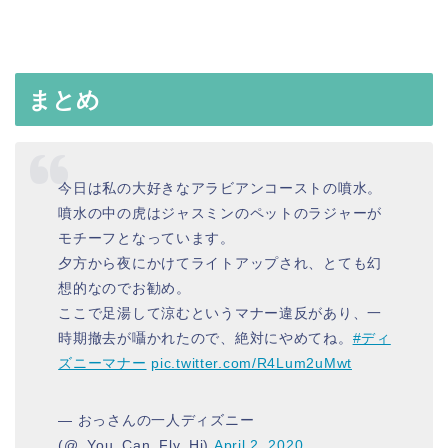
まとめ
今日は私の大好きなアラビアンコーストの噴水。
噴水の中の虎はジャスミンのペットのラジャーが
モチーフとなっています。
夕方から夜にかけてライトアップされ、とても幻
想的なのでお勧め。
ここで足湯して涼むというマナー違反があり、一
時期撤去が囁かれたので、絶対にやめてね。
#ディ
ズニーマナー
pic.twitter.com/R4Lum2uMwt
— おっさんの一人ディズニー
(@_You_Can_Fly_Hi)
April 2, 2020