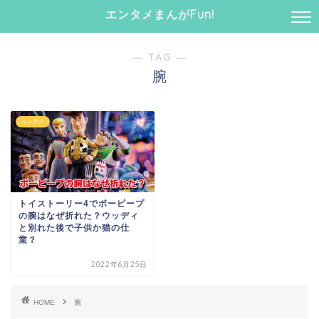
エンタメまんがFun!
― TAG ―
腕
エンタメ
トイストーリー4でボーピープ
の腕はなぜ折れた？ウッディ
と別れた後で子供か猫の仕
業？
2022年6月25日
HOME
腕