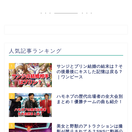
人気記事ランキング
1
サンジとプリン結婚の結末は？そ
の後最後にキスした記憶は戻る？
｜ワンピース
2
ハモネプの歴代出場者の全大会別
まとめ！優勝チームの曲も紹介！
3
美女と野獣のアトラクションは撮
影が禁止されてる？SNSに動画公