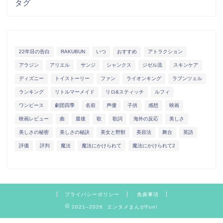
タグ
22年目の告白
RAKUBUN
いつ
おすすめ
アトラクション
アラジン
アリエル
サンジ
シャンクス
ジゼル流
スキンケア
ディズニー
トイストーリー
ファン
ライオンキング
ラプンツェル
ランキング
リトルマーメイド
リロ&スティッチ
ルフィ
ワンピース
劇団四季
名前
声優
子供
感想
映画
映画レビュー
曲
最後
歌
歌詞
海外の反応
美しさ
美しさの秘密
美しさの秘訣
美女と野獣
美容法
舞台
英語
評価
評判
魔法
魔法にかけられて
魔法にかけられて2
プライバシーポリシー
免責事項
2021–2026 エンタメまんがFun!