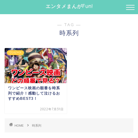
エンタメまんがFun!
― TAG ―
時系列
ワンピース
ワンピース映画の順番を時系
列で紹介！感動して泣けるお
すすめBEST3！
2022年7月31日
HOME
時系列