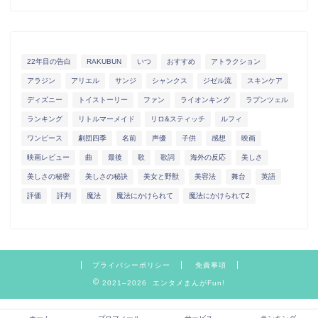
22年目の告白
RAKUBUN
いつ
おすすめ
アトラクション
アラジン
アリエル
サンジ
シャンクス
ジゼル流
スキンケア
ディズニー
トイストーリー
ファン
ライオンキング
ラプンツェル
ランキング
リトルマーメイド
リロ&スティッチ
ルフィ
ワンピース
劇団四季
名前
声優
子供
感想
映画
映画レビュー
曲
最後
歌
歌詞
海外の反応
美しさ
美しさの秘密
美しさの秘訣
美女と野獣
美容法
舞台
英語
評価
評判
魔法
魔法にかけられて
魔法にかけられて2
プライバシーポリシー
免責事項
2021–2026 エンタメまんがFun!