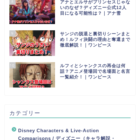
8
アナとエルサがプリンセスじゃな
いのなぜ？ディズニー公式12人
目になる可能性は？｜アナ雪
9
サンジの脱退と裏切りシーンまと
め！ルフィ決闘の理由と奪還まで
徹底解説！｜ワンピース
10
ルフィとシャンクスの再会は何
話？アニメ登場回で名場面と名言
一覧紹介！｜ワンピース
カテゴリー
Disney Characters & Live-Action
Comparisons / ディズニー（キャラ解説・