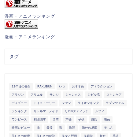
漫画・アニメランキング
漫画・アニメランキング
タグ
22年目の告白
RAKUBUN
いつ
おすすめ
アトラクション
アラジン
アリエル
サンジ
シャンクス
ジゼル流
スキンケア
ディズニー
トイストーリー
ファン
ライオンキング
ラプンツェル
ランキング
リトルマーメイド
リロ&スティッチ
ルフィ
ワンピース
劇団四季
名前
声優
子供
感想
映画
映画レビュー
曲
最後
歌
歌詞
海外の反応
美しさ
美しさの秘密
美しさの秘訣
美女と野獣
美容法
舞台
英語