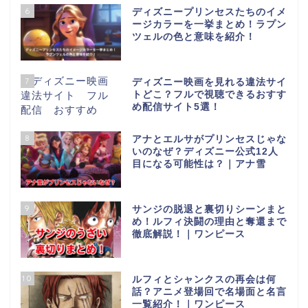
6
ディズニープリンセスたちのイメ
ージカラーを一挙まとめ！ラプン
ツェルの色と意味を紹介！
7
ディズニー映画を見れる違法サイ
トどこ？フルで視聴できるおすす
め配信サイト5選！
8
アナとエルサがプリンセスじゃな
いのなぜ？ディズニー公式12人
目になる可能性は？｜アナ雪
9
サンジの脱退と裏切りシーンまと
め！ルフィ決闘の理由と奪還まで
徹底解説！｜ワンピース
10
ルフィとシャンクスの再会は何
話？アニメ登場回で名場面と名言
一覧紹介！｜ワンピース