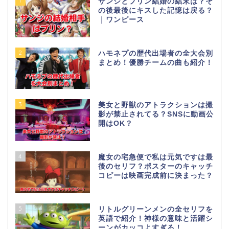
1
サンジとプリン結婚の結末は？そ
の後最後にキスした記憶は戻る？
｜ワンピース
2
ハモネプの歴代出場者の全大会別
まとめ！優勝チームの曲も紹介！
3
美女と野獣のアトラクションは撮
影が禁止されてる？SNSに動画公
開はOK？
4
魔女の宅急便で私は元気ですは最
後のセリフ？ポスターのキャッチ
コピーは映画完成前に決まった？
5
リトルグリーンメンの全セリフを
英語で紹介！神様の意味と活躍シ
ーンがカッコよすぎる！