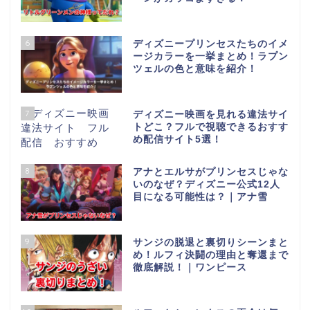
6
ディズニープリンセスたちのイメ
ージカラーを一挙まとめ！ラプン
ツェルの色と意味を紹介！
7
ディズニー映画を見れる違法サイ
トどこ？フルで視聴できるおすす
め配信サイト5選！
8
アナとエルサがプリンセスじゃな
いのなぜ？ディズニー公式12人
目になる可能性は？｜アナ雪
9
サンジの脱退と裏切りシーンまと
め！ルフィ決闘の理由と奪還まで
徹底解説！｜ワンピース