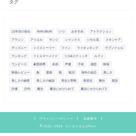
タグ
22年目の告白
RAKUBUN
いつ
おすすめ
アトラクション
アラジン
アリエル
サンジ
シャンクス
ジゼル流
スキンケア
ディズニー
トイストーリー
ファン
ライオンキング
ラプンツェル
ランキング
リトルマーメイド
リロ&スティッチ
ルフィ
ワンピース
劇団四季
名前
声優
子供
感想
映画
映画レビュー
曲
最後
歌
歌詞
海外の反応
美しさ
美しさの秘密
美しさの秘訣
美女と野獣
美容法
舞台
英語
評価
評判
魔法
魔法にかけられて
魔法にかけられて2
プライバシーポリシー
免責事項
2021–2026 エンタメまんがFun!