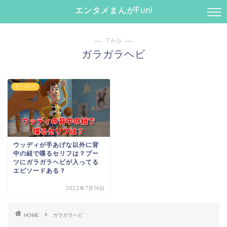
エンタメまんがFun!
― TAG ―
ガラガラヘビ
ディズニー
ウッディが手あげな以外に背
中の紐で喋るセリフは？ブー
ツにガラガラヘビが入ってる
エピソードある？
2022年7月14日
HOME
ガラガラヘビ