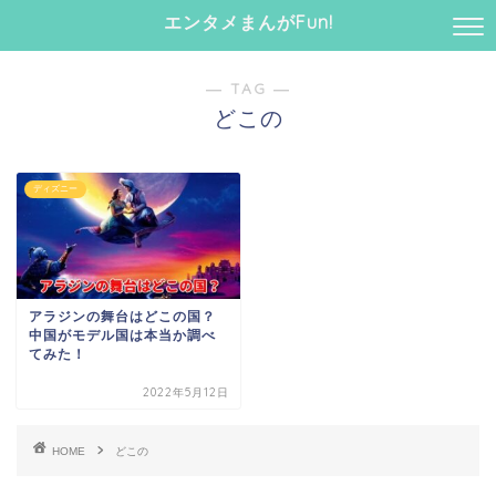
エンタメまんがFun!
― TAG ―
どこの
ディズニー
アラジンの舞台はどこの国？
中国がモデル国は本当か調べ
てみた！
2022年5月12日
HOME
どこの