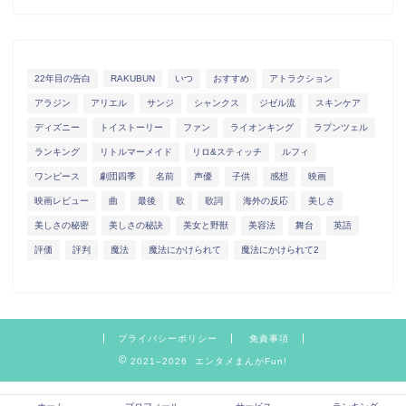
22年目の告白
RAKUBUN
いつ
おすすめ
アトラクション
アラジン
アリエル
サンジ
シャンクス
ジゼル流
スキンケア
ディズニー
トイストーリー
ファン
ライオンキング
ラプンツェル
ランキング
リトルマーメイド
リロ&スティッチ
ルフィ
ワンピース
劇団四季
名前
声優
子供
感想
映画
映画レビュー
曲
最後
歌
歌詞
海外の反応
美しさ
美しさの秘密
美しさの秘訣
美女と野獣
美容法
舞台
英語
評価
評判
魔法
魔法にかけられて
魔法にかけられて2
プライバシーポリシー
免責事項
2021–2026 エンタメまんがFun!