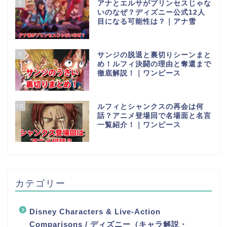
8
アナとエルサがプリンセスじゃな
いのなぜ？ディズニー公式12人
目になる可能性は？｜アナ雪
9
サンジの脱退と裏切りシーンまと
め！ルフィ決闘の理由と奪還まで
徹底解説！｜ワンピース
10
ルフィとシャンクスの再会は何
話？アニメ登場回で名場面と名言
一覧紹介！｜ワンピース
カテゴリー
Disney Characters & Live-Action
Comparisons / ディズニー（キャラ解説・