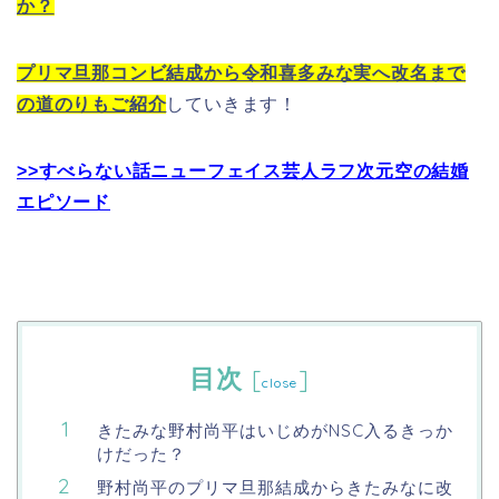
か？
プリマ旦那コンビ結成から令和喜多みな実へ改名まで
の道のりもご紹介
していきます！
>>すべらない話ニューフェイス芸人ラフ次元空の結婚
エピソード
目次
[
]
close
きたみな野村尚平はいじめがNSC入るきっか
けだった？
野村尚平のプリマ旦那結成からきたみなに改