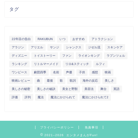
タグ
22年目の告白
RAKUBUN
いつ
おすすめ
アトラクション
アラジン
アリエル
サンジ
シャンクス
ジゼル流
スキンケア
ディズニー
トイストーリー
ファン
ライオンキング
ラプンツェル
ランキング
リトルマーメイド
リロ&スティッチ
ルフィ
ワンピース
劇団四季
名前
声優
子供
感想
映画
映画レビュー
曲
最後
歌
歌詞
海外の反応
美しさ
美しさの秘密
美しさの秘訣
美女と野獣
美容法
舞台
英語
評価
評判
魔法
魔法にかけられて
魔法にかけられて2
プライバシーポリシー
免責事項
2021–2026 エンタメまんがFun!