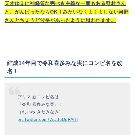
天才ゆえに神経質な完ぺき主義な一面もある野村さん
と、がんばったならOK！みたいなくよくよしない河野
さんとちょうど波長があったように思われます。
結成14年目で令和喜多みな実にコンビ名を改
名！
プリマ 新コンビ名は
『令和 喜多みな実』！
（れいわ きたみなみ）
pic.twitter.com/WEB6DuFAtH