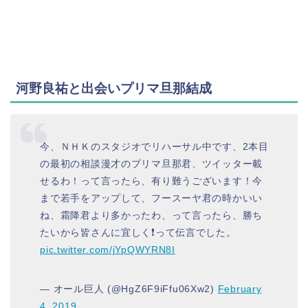
河野良祐と出会いプリマ旦那結成
今、ＮＨＫのスタジオでリハーサル中です、2本目
の最初の相談漫才のプリマ旦那君、ツイッター載
せるわ！って言ったら、有り難うございます！今
まで若手をアップして、フースーヤ君の時か️いい
ね、霜降君より多かったわ、って言ったら、勝ち
たいから皆さんに宜しく❗️って伝言でした。
pic.twitter.com/jYpQWYRN8I
— オール巨人 (@HgZ6F9iFfu06Xw2)
February
4, 2019