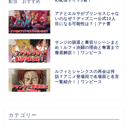
め配信サイト5選！
8
アナとエルサがプリンセスじゃな
いのなぜ？ディズニー公式12人
目になる可能性は？｜アナ雪
9
サンジの脱退と裏切りシーンまと
め！ルフィ決闘の理由と奪還まで
徹底解説！｜ワンピース
10
ルフィとシャンクスの再会は何
話？アニメ登場回で名場面と名言
一覧紹介！｜ワンピース
カテゴリー