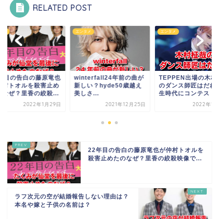
RELATED POST
タメ
エンタメ
エンタメ
nterfall24年前の曲が
TEPPEN出場の木村柾哉
22年目の告白の藤原
い？hyde50歳越え
のダンス師匠はだれ？学
が仲村トオルを殺害
さ...
生時代にコンテスト...
たのなぜ？里香の絞殺.
2021年12月25日
2022年1月25日
2022年1月
22年目の告白の藤原竜也が仲村トオルを
殺害止めたのなぜ？里香の絞殺映像で...
ラフ次元の空が結婚報告しない理由は？
本名や嫁と子供の名前は？