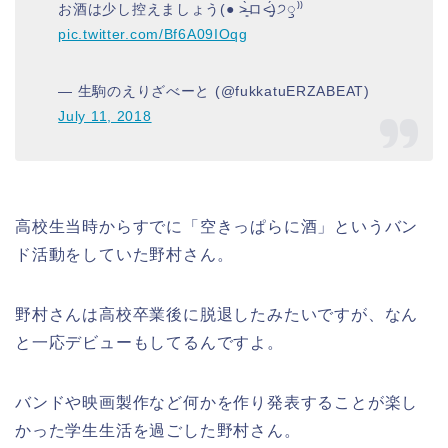
お酒は少し控えましょう(● ˃̶͈̀ロ˂̶͈́)੭ꠥ⁾⁾
pic.twitter.com/Bf6A09IOqg
— 生駒のえりざべーと (@fukkatuERZABEAT)
July 11, 2018
高校生当時からすでに「空きっぱらに酒」というバン
ド活動をしていた野村さん。
野村さんは高校卒業後に脱退したみたいですが、なん
と一応デビューもしてるんですよ。
バンドや映画製作など何かを作り発表することが楽し
かった学生生活を過ごした野村さん。