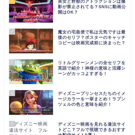
3
美女と野獣のアトラクションは撮
影が禁止されてる？SNSに動画公
開はOK？
4
魔女の宅急便で私は元気ですは最
後のセリフ？ポスターのキャッチ
コピーは映画完成前に決まった？
5
リトルグリーンメンの全セリフを
英語で紹介！神様の意味と活躍シ
ーンがカッコよすぎる！
6
ディズニープリンセスたちのイメ
ージカラーを一挙まとめ！ラプン
ツェルの色と意味を紹介！
7
ディズニー映画を見れる違法サイ
トどこ？フルで視聴できるおすす