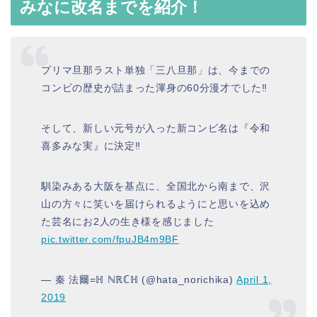
みなに改名までを紹介！
プリマ旦那ラスト単独「三八旦那」は、今までの
コンビの歴史が詰まった渾身の60分漫才でした‼️
そして、新しい元号が入った新コンビ名は『令和
喜多みな実』に決定‼️
馴染みある大阪を基点に、全国北から南まで、沢
山の方々に笑いを届けられるようにと思いを込め
た芸名にお2人の生き様を感じました
pic.twitter.com/fpuJB4m9BF
— 秦 法爾=ℍ ℕℝℂℍ (@hata_norichika)
April 1,
2019