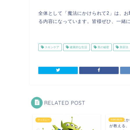
全体として「魔法にかけられて2」は、
る内容になっています。皆様ぜひ、一緒
スキンケア
健康的な生活
美の秘密
美容法
RELATED POST
2」から学
「魔法にか
RAKUBUN
ディズニー
生活で輝く
が教える、