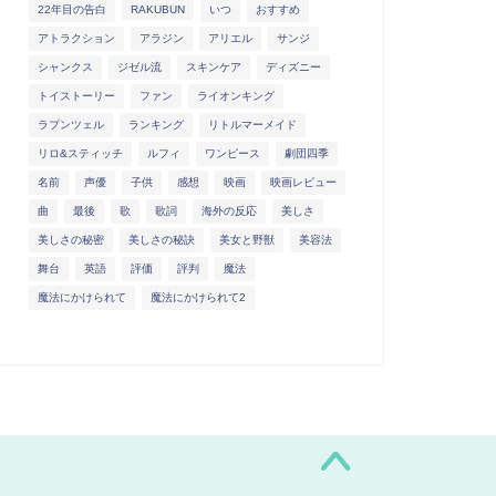
さの秘密！
22年目の告白
RAKUBUN
いつ
おすすめ
アトラクション
アラジン
アリエル
サンジ
シャンクス
ジゼル流
スキンケア
ディズニー
トイストーリー
ファン
ライオンキング
イストーリーでエイリアンの
ラプンツェル
ランキング
リトルマーメイド
前で正式はどれ？ディズニー
画とキャラクターで呼び方
リロ&スティッチ
ルフィ
ワンピース
劇団四季
...
名前
声優
子供
感想
映画
映画レビュー
2024年9月8
2022年6月15日
曲
最後
歌
歌詞
海外の反応
美しさ
美しさの秘密
美しさの秘訣
美女と野獣
美容法
舞台
英語
評価
評判
魔法
魔法にかけられて
魔法にかけられて2