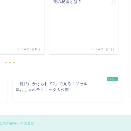
美の秘密とは？
ト
名
映
が
2024年9月8日
2024年9月1日
「魔法にかけられて2」で見る！ジゼル
流おしゃれテクニック大公開！
な美の秘密とその裏側！」