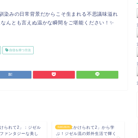
お馴染みの日常背景だからこそ生まれる不思議味溢れ
になんとも言えぬ温かな瞬間をご堪能ください！✨
自信を持つ方法
けられて2」：ジゼル
「魔法にかけられて2」から学
RAKUBUN
デ
ファンタジーな美し
ぶ！ジゼル流の郊外生活で輝く