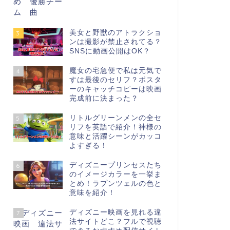
美女と野獣のアトラクショ
3
ンは撮影が禁止されてる？
SNSに動画公開はOK？
魔女の宅急便で私は元気で
4
すは最後のセリフ？ポスタ
ーのキャッチコピーは映画
完成前に決まった？
リトルグリーンメンの全セ
5
リフを英語で紹介！神様の
意味と活躍シーンがカッコ
よすぎる！
ディズニープリンセスたち
6
のイメージカラーを一挙ま
とめ！ラプンツェルの色と
意味を紹介！
ディズニー映画を見れる違
7
法サイトどこ？フルで視聴