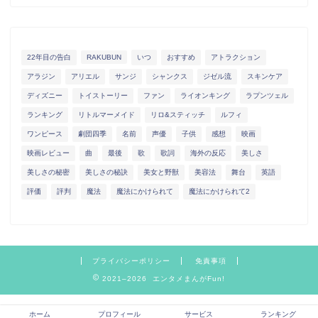
22年目の告白
RAKUBUN
いつ
おすすめ
アトラクション
アラジン
アリエル
サンジ
シャンクス
ジゼル流
スキンケア
ディズニー
トイストーリー
ファン
ライオンキング
ラプンツェル
ランキング
リトルマーメイド
リロ&スティッチ
ルフィ
ワンピース
劇団四季
名前
声優
子供
感想
映画
映画レビュー
曲
最後
歌
歌詞
海外の反応
美しさ
美しさの秘密
美しさの秘訣
美女と野獣
美容法
舞台
英語
評価
評判
魔法
魔法にかけられて
魔法にかけられて2
プライバシーポリシー
免責事項
2021–2026 エンタメまんがFun!
ホーム
プロフィール
サービス
ランキング