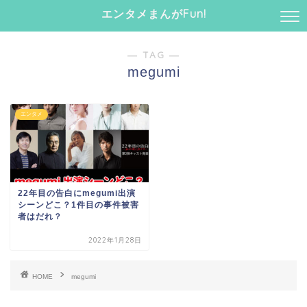
エンタメまんがFun!
― TAG ―
megumi
エンタメ
22年目の告白にmegumi出演
シーンどこ？1件目の事件被害
者はだれ？
2022年1月28日
HOME
megumi