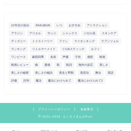
22年目の告白
RAKUBUN
いつ
おすすめ
アトラクション
アラジン
アリエル
サンジ
シャンクス
ジゼル流
スキンケア
ディズニー
トイストーリー
ファン
ライオンキング
ラプンツェル
ランキング
リトルマーメイド
リロ&スティッチ
ルフィ
ワンピース
劇団四季
名前
声優
子供
感想
映画
映画レビュー
曲
最後
歌
歌詞
海外の反応
美しさ
美しさの秘密
美しさの秘訣
美女と野獣
美容法
舞台
英語
評価
評判
魔法
魔法にかけられて
魔法にかけられて2
プライバシーポリシー
免責事項
2021–2026 エンタメまんがFun!