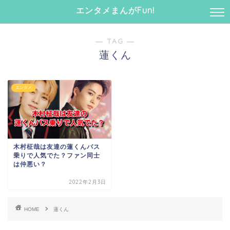
エンタメまんがFun!
― TAG ―
蓮くん
エンタメ
木村柾哉は友達の蓮くんバス
乗りで人気でた？ファン同士
は仲悪い？
2022年2月3日
HOME
蓮くん