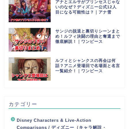
8
アナとエルサがプリンセスじゃな
いのなぜ？ディズニー公式12人
目になる可能性は？｜アナ雪
9
サンジの脱退と裏切りシーンまと
め！ルフィ決闘の理由と奪還まで
徹底解説！｜ワンピース
10
ルフィとシャンクスの再会は何
話？アニメ登場回で名場面と名言
一覧紹介！｜ワンピース
カテゴリー
Disney Characters & Live-Action
Comparisons / ディズニー（キャラ解説・