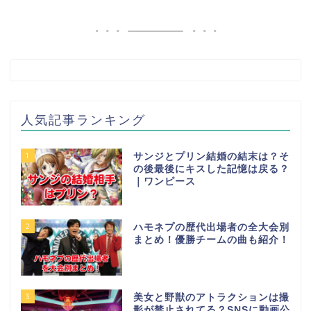
人気記事ランキング
1
サンジとプリン結婚の結末は？そ
の後最後にキスした記憶は戻る？
｜ワンピース
2
ハモネプの歴代出場者の全大会別
まとめ！優勝チームの曲も紹介！
3
美女と野獣のアトラクションは撮
影が禁止されてる？SNSに動画公