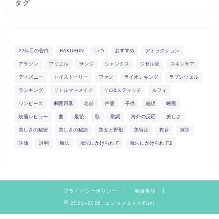
タグ
22年目の告白
RAKUBUN
いつ
おすすめ
アトラクション
アラジン
アリエル
サンジ
シャンクス
ジゼル流
スキンケア
ディズニー
トイストーリー
ファン
ライオンキング
ラプンツェル
ランキング
リトルマーメイド
リロ&スティッチ
ルフィ
ワンピース
劇団四季
名前
声優
子供
感想
映画
映画レビュー
曲
最後
歌
歌詞
海外の反応
美しさ
美しさの秘密
美しさの秘訣
美女と野獣
美容法
舞台
英語
評価
評判
魔法
魔法にかけられて
魔法にかけられて2
プライバシーポリシー
免責事項
2021–2026 エンタメまんがFun!