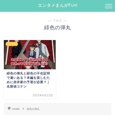
エンタメまんがFun!
― TAG ―
緋色の弾丸
エンタメ
緋色の弾丸と緋色の不在証明
で違いある？本編を楽しむた
めに赤井家の予習が必要？｜
名探偵コナン
2022年4月22日
HOME
緋色の弾丸