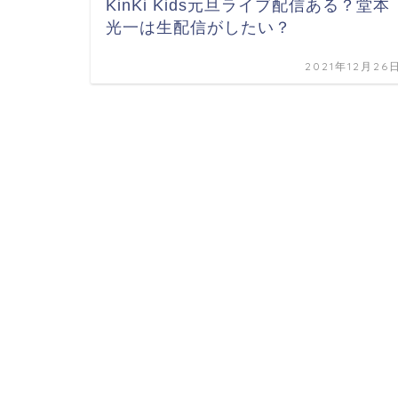
KinKi Kids元旦ライブ配信ある？堂本
光一は生配信がしたい？
2021年12月26