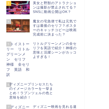
美女と野獣のアトラクショ
3
ンは撮影が禁止されてる？
SNSに動画公開はOK？
魔女の宅急便で私は元気で
4
すは最後のセリフ？ポスタ
ーのキャッチコピーは映画
完成前に決まった？
リトルグリーンメンの全セ
5
リフを英語で紹介！神様の
意味と活躍シーンがカッコ
よすぎる！
ディズニープリンセスたち
6
のイメージカラーを一挙ま
とめ！ラプンツェルの色と
意味を紹介！
ディズニー映画を見れる違
7