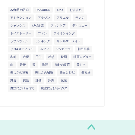
22年目の告白
RAKUBUN
いつ
おすすめ
アトラクション
アラジン
アリエル
サンジ
シャンクス
ジゼル流
スキンケア
ディズニー
トイストーリー
ファン
ライオンキング
ラプンツェル
ランキング
リトルマーメイド
リロ&スティッチ
ルフィ
ワンピース
劇団四季
名前
声優
子供
感想
映画
映画レビュー
曲
最後
歌
歌詞
海外の反応
美しさ
美しさの秘密
美しさの秘訣
美女と野獣
美容法
舞台
英語
評価
評判
魔法
魔法にかけられて
魔法にかけられて2