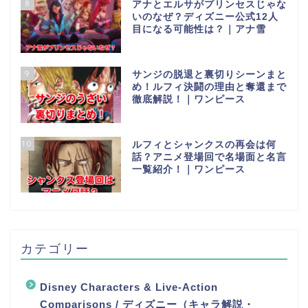
8
アナとエルサがプリンセスじゃな
いのなぜ？ディズニー公式12人
目になる可能性は？｜アナ雪
9
サンジの脱退と裏切りシーンまと
め！ルフィ決闘の理由と奪還まで
徹底解説！｜ワンピース
10
ルフィとシャンクスの再会は何
話？アニメ登場回で名場面と名言
一覧紹介！｜ワンピース
カテゴリー
Disney Characters & Live-Action
Comparisons / ディズニー（キャラ解説・