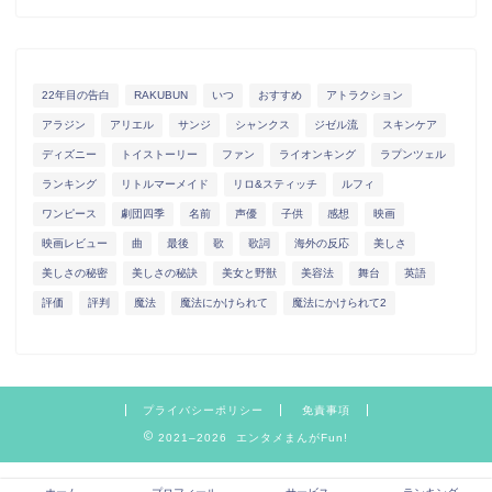
22年目の告白
RAKUBUN
いつ
おすすめ
アトラクション
アラジン
アリエル
サンジ
シャンクス
ジゼル流
スキンケア
ディズニー
トイストーリー
ファン
ライオンキング
ラプンツェル
ランキング
リトルマーメイド
リロ&スティッチ
ルフィ
ワンピース
劇団四季
名前
声優
子供
感想
映画
映画レビュー
曲
最後
歌
歌詞
海外の反応
美しさ
美しさの秘密
美しさの秘訣
美女と野獣
美容法
舞台
英語
評価
評判
魔法
魔法にかけられて
魔法にかけられて2
プライバシーポリシー
免責事項
2021–2026 エンタメまんがFun!