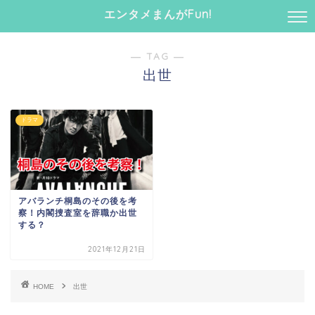
エンタメまんがFun!
― TAG ―
出世
ドラマ
アバランチ桐島のその後を考
察！内閣捜査室を辞職か出世
する？
2021年12月21日
HOME
出世