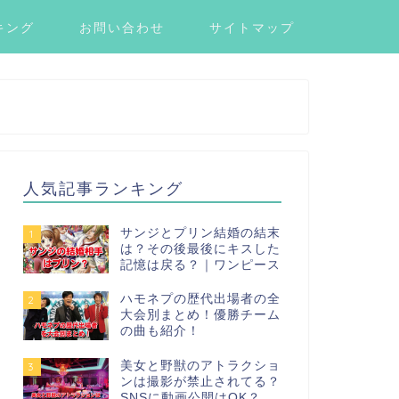
キング
お問い合わせ
サイトマップ
人気記事ランキング
サンジとプリン結婚の結末
1
は？その後最後にキスした
記憶は戻る？｜ワンピース
ハモネプの歴代出場者の全
2
大会別まとめ！優勝チーム
の曲も紹介！
美女と野獣のアトラクショ
3
ンは撮影が禁止されてる？
SNSに動画公開はOK？