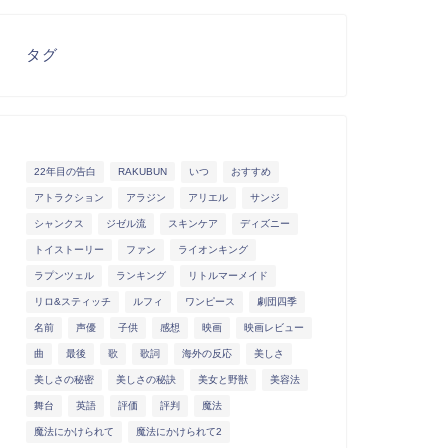
タグ
22年目の告白
RAKUBUN
いつ
おすすめ
アトラクション
アラジン
アリエル
サンジ
シャンクス
ジゼル流
スキンケア
ディズニー
トイストーリー
ファン
ライオンキング
ラプンツェル
ランキング
リトルマーメイド
リロ&スティッチ
ルフィ
ワンピース
劇団四季
名前
声優
子供
感想
映画
映画レビュー
曲
最後
歌
歌詞
海外の反応
美しさ
美しさの秘密
美しさの秘訣
美女と野獣
美容法
舞台
英語
評価
評判
魔法
魔法にかけられて
魔法にかけられて2