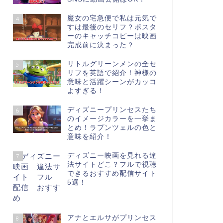
魔女の宅急便で私は元気で
4
すは最後のセリフ？ポスタ
ーのキャッチコピーは映画
完成前に決まった？
リトルグリーンメンの全セ
5
リフを英語で紹介！神様の
意味と活躍シーンがカッコ
よすぎる！
ディズニープリンセスたち
6
のイメージカラーを一挙ま
とめ！ラプンツェルの色と
意味を紹介！
ディズニー映画を見れる違
7
法サイトどこ？フルで視聴
できるおすすめ配信サイト
5選！
アナとエルサがプリンセス
8