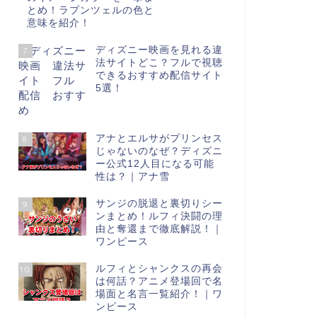
とめ！ラプンツェルの色と
意味を紹介！
ディズニー映画を見れる違
7
法サイトどこ？フルで視聴
できるおすすめ配信サイト
5選！
アナとエルサがプリンセス
8
じゃないのなぜ？ディズニ
ー公式12人目になる可能
性は？｜アナ雪
サンジの脱退と裏切りシー
9
ンまとめ！ルフィ決闘の理
由と奪還まで徹底解説！｜
ワンピース
ルフィとシャンクスの再会
10
は何話？アニメ登場回で名
場面と名言一覧紹介！｜ワ
ンピース