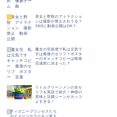
美女と野獣のアトラクショ
3
ンは撮影が禁止されてる？
SNSに動画公開はOK？
魔女の宅急便で私は元気で
4
すは最後のセリフ？ポスタ
ーのキャッチコピーは映画
完成前に決まった？
リトルグリーンメンの全セ
5
リフを英語で紹介！神様の
意味と活躍シーンがカッコ
よすぎる！
ディズニープリンセスたち
6
のイメージカラーを一挙ま