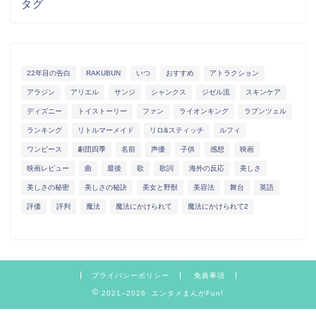
タグ
22年目の告白
RAKUBUN
いつ
おすすめ
アトラクション
アラジン
アリエル
サンジ
シャンクス
ジゼル流
スキンケア
ディズニー
トイストーリー
ファン
ライオンキング
ラプンツェル
ランキング
リトルマーメイド
リロ&スティッチ
ルフィ
ワンピース
劇団四季
名前
声優
子供
感想
映画
映画レビュー
曲
最後
歌
歌詞
海外の反応
美しさ
美しさの秘密
美しさの秘訣
美女と野獣
美容法
舞台
英語
評価
評判
魔法
魔法にかけられて
魔法にかけられて2
プライバシーポリシー
免責事項
2021–2026 エンタメまんがFun!