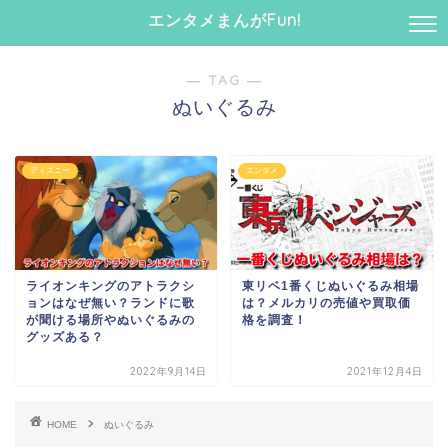
エンタメまんがFun!
― TAG ―
ぬいぐるみ
ディズニー
エンタメ
ライオンキングのアトラクシ
東リベ1番くじぬいぐるみ相場
ョンはなぜ無い？ランドに歌
は？メルカリの売値や買取価
が聞ける場所やぬいぐるみの
格を調査！
グッズある？
2022年9月14日
2021年12月4日
HOME
ぬいぐるみ