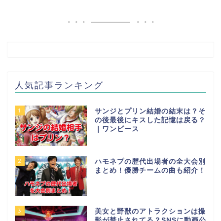
人気記事ランキング
1
サンジとプリン結婚の結末は？そ
の後最後にキスした記憶は戻る？
｜ワンピース
2
ハモネプの歴代出場者の全大会別
まとめ！優勝チームの曲も紹介！
3
美女と野獣のアトラクションは撮
影が禁止されてる？SNSに動画公