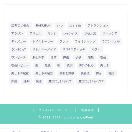
22年目の告白
RAKUBUN
いつ
おすすめ
アトラクション
アラジン
アリエル
サンジ
シャンクス
ジゼル流
スキンケア
ディズニー
トイストーリー
ファン
ライオンキング
ラプンツェル
ランキング
リトルマーメイド
リロ&スティッチ
ルフィ
ワンピース
劇団四季
名前
声優
子供
感想
映画
映画レビュー
曲
最後
歌
歌詞
海外の反応
美しさ
美しさの秘密
美しさの秘訣
美女と野獣
美容法
舞台
英語
評価
評判
魔法
魔法にかけられて
魔法にかけられて2
プライバシーポリシー
免責事項
2021–2026 エンタメまんがFun!