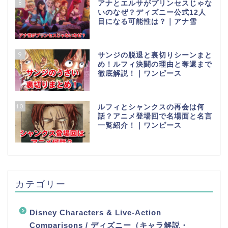
8
アナとエルサがプリンセスじゃな
いのなぜ？ディズニー公式12人
目になる可能性は？｜アナ雪
9
サンジの脱退と裏切りシーンまと
め！ルフィ決闘の理由と奪還まで
徹底解説！｜ワンピース
10
ルフィとシャンクスの再会は何
話？アニメ登場回で名場面と名言
一覧紹介！｜ワンピース
カテゴリー
Disney Characters & Live-Action
Comparisons / ディズニー（キャラ解説・