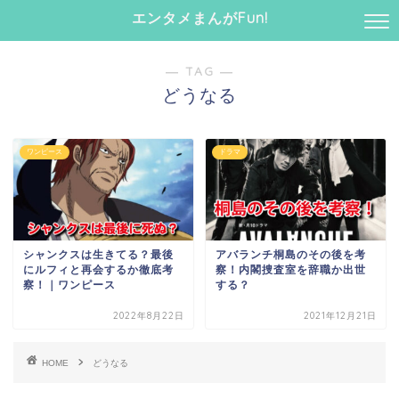
エンタメまんがFun!
― TAG ―
どうなる
ワンピース
ドラマ
シャンクスは生きてる？最後
アバランチ桐島のその後を考
にルフィと再会するか徹底考
察！内閣捜査室を辞職か出世
察！｜ワンピース
する？
2022年8月22日
2021年12月21日
HOME
どうなる