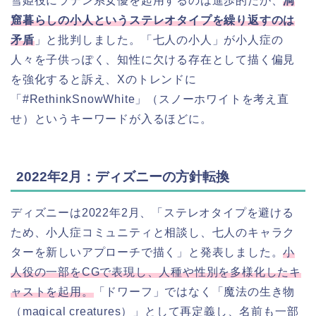
雪姫役にラテン系女優を起用するのは進歩的だが、
洞
窟暮らしの小人というステレオタイプを繰り返すのは
矛盾
」と批判しました。「七人の小人」が小人症の
人々を子供っぽく、知性に欠ける存在として描く偏見
を強化すると訴え、Xのトレンドに
「#RethinkSnowWhite」（スノーホワイトを考え直
せ）というキーワードが入るほどに。
2022年2月：ディズニーの方針転換
ディズニーは2022年2月、「ステレオタイプを避ける
ため、小人症コミュニティと相談し、七人のキャラク
ターを新しいアプローチで描く」と発表しました。
小
人役の一部をCGで表現し、人種や性別を多様化したキ
ャストを起用。
「ドワーフ」ではなく「魔法の生き物
（magical creatures）」として再定義し、名前も一部