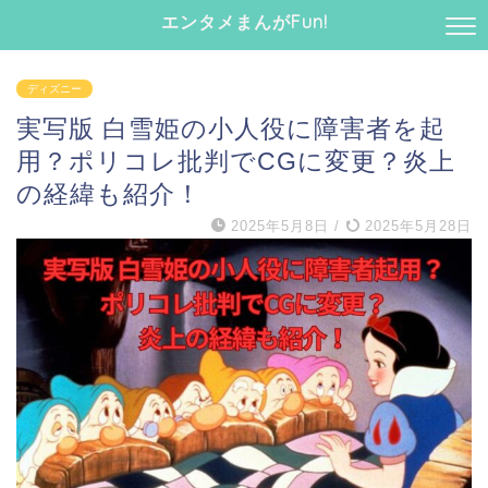
エンタメまんがFun!
ディズニー
実写版 白雪姫の小人役に障害者を起
用？ポリコレ批判でCGに変更？炎上
の経緯も紹介！
2025年5月8日
/
2025年5月28日