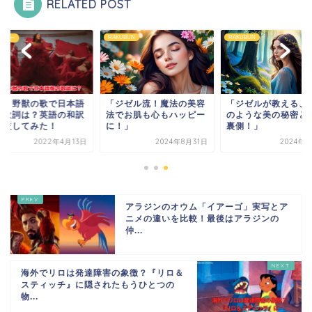
RELATED POST
RAKUBUN
RAKUBUN
ズニー
女と野獣の歌で日本語
「ジゼル流！魔法の美容
「ジゼルが教える、
の歌詞は？英語の和訳
法でお肌も心もハッピー
のような美の秘密と
比較してみた！
に！」
裏側！」
2022年4月13日
2024年8月31日
2024年9
アラジンのオウム「イアーゴ」実写とア
ニメの違いを比較！最後はアラジンの
仲...
海外でリロは発達障害の象徴？『リロ＆
スティッチ』に隠されたもうひとつの
物...