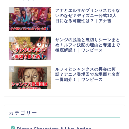
8
アナとエルサがプリンセスじゃな
いのなぜ？ディズニー公式12人
目になる可能性は？｜アナ雪
9
サンジの脱退と裏切りシーンまと
め！ルフィ決闘の理由と奪還まで
徹底解説！｜ワンピース
10
ルフィとシャンクスの再会は何
話？アニメ登場回で名場面と名言
一覧紹介！｜ワンピース
カテゴリー
Disney Characters & Live-Action