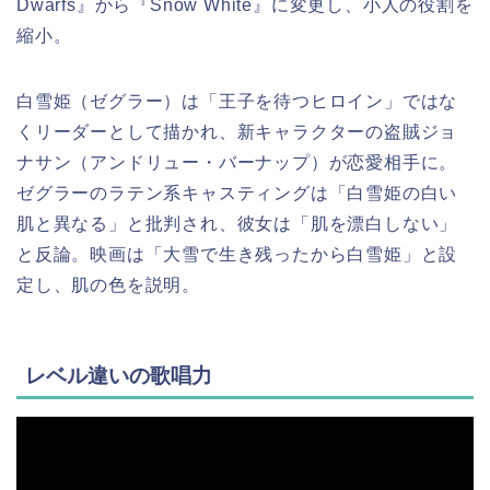
Dwarfs』から『Snow White』に変更し、小人の役割を
縮小。
白雪姫（ゼグラー）は「王子を待つヒロイン」ではな
くリーダーとして描かれ、新キャラクターの盗賊ジョ
ナサン（アンドリュー・バーナップ）が恋愛相手に。
ゼグラーのラテン系キャスティングは「白雪姫の白い
肌と異なる」と批判され、彼女は「肌を漂白しない」
と反論。映画は「大雪で生き残ったから白雪姫」と設
定し、肌の色を説明。
レベル違いの歌唱力