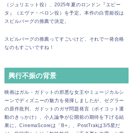
（ジュリエット役）、2025年夏のロンドン『エビー
タ』（エヴァ・ペロン役）を予定。本作の白雪姫役は
スピルバーグの推薦で決定。
スピルバーグの推薦ってすごいけど、それで一発合格
なのもすごいですね！
興行不振の背景
映画はガル・ガドットの邪悪な女王やミュージカルシ
ーンでディズニーの魅力を発揮しましたが、ゼグラー
の原作批判、ガドットのガザ問題発言（ボイコット運
動のきっかけ）、小人論争が公開前の期待を下げる結
果に。CinemaScoreは「B+」、PostTrakは3/5星だ