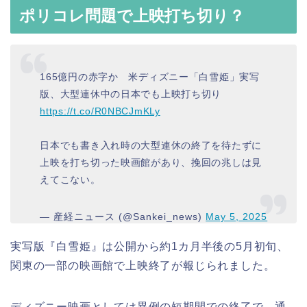
ポリコレ問題で上映打ち切り？
165億円の赤字か 米ディズニー「白雪姫」実写
版、大型連休中の日本でも上映打ち切り
https://t.co/R0NBCJmKLy
日本でも書き入れ時の大型連休の終了を待たずに
上映を打ち切った映画館があり、挽回の兆しは見
えてこない。
— 産経ニュース (@Sankei_news)
May 5, 2025
実写版『白雪姫』は公開から約1カ月半後の5月初旬、
関東の一部の映画館で上映終了が報じられました。
ディズニー映画としては異例の短期間での終了で、通