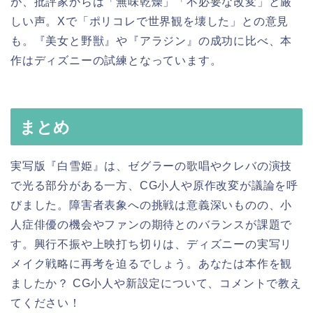
が、批評家からは「無味乾燥」「不必要な改変」と厳
しい声。Xで「ポリコレで世界観を壊した」との意見
も。『美女と野獣』や『アラジン』の成功に比べ、本
作はディズニーの試練となっています。
まとめ
実写版『白雪姫』は、ゼグラーの歌唱やクレバの演技
で光る部分がある一方、CG小人や原作改変が議論を呼
びました。障害者表象への挑戦は意義深いものの、小
人症俳優の機会やファンの期待とのバランスが課題で
す。興行不振や上映打ち切りは、ディズニーの実写リ
メイク戦略に再考を迫るでしょう。あなたは本作を観
ましたか？ CG小人や新設定について、コメントで教え
てください！