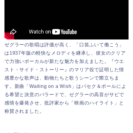
ゼグラーの歌唱は評価が高く、「口笛ふいて働こう」
は1937年版の軽快なメロディを継承し、彼女のクリア
で力強いボーカルが新たな魅力を加えました。『ウエ
スト・サイド・ストーリー』のマリア役で証明した情
感豊かな歌声は、動物たちと歌うシーンで際立ちま
す。新曲「Waiting on a Wish」はパセク＆ポールによ
る希望と決意のバラードで、ゼグラーの高音がサビで
感情を爆発させ、批評家から「映画のハイライト」と
称賛されました。