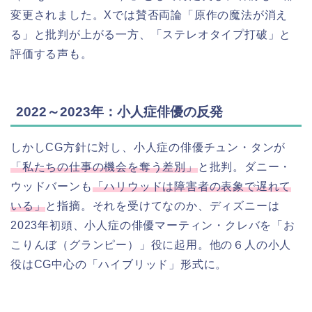
変更されました。Xでは賛否両論「原作の魔法が消え
る」と批判が上がる一方、「ステレオタイプ打破」と
評価する声も。
2022～2023年：小人症俳優の反発
しかしCG方針に対し、小人症の俳優チュン・タンが
「私たちの仕事の機会を奪う差別」
と批判。ダニー・
ウッドバーンも
「ハリウッドは障害者の表象で遅れて
いる」
と指摘。それを受けてなのか、ディズニーは
2023年初頭、小人症の俳優マーティン・クレバを「お
こりんぼ（グランピー）」役に起用。他の６人の小人
役はCG中心の「ハイブリッド」形式に。