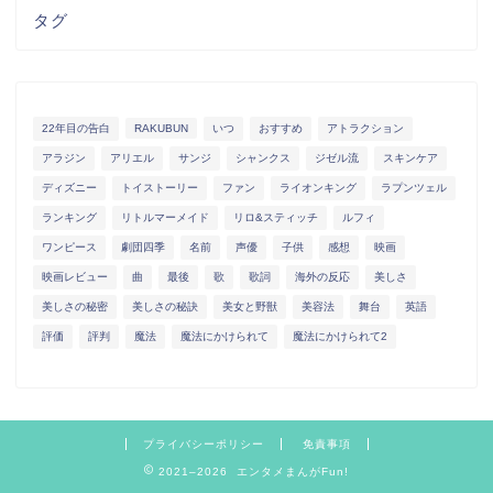
タグ
22年目の告白
RAKUBUN
いつ
おすすめ
アトラクション
アラジン
アリエル
サンジ
シャンクス
ジゼル流
スキンケア
ディズニー
トイストーリー
ファン
ライオンキング
ラプンツェル
ランキング
リトルマーメイド
リロ&スティッチ
ルフィ
ワンピース
劇団四季
名前
声優
子供
感想
映画
映画レビュー
曲
最後
歌
歌詞
海外の反応
美しさ
美しさの秘密
美しさの秘訣
美女と野獣
美容法
舞台
英語
評価
評判
魔法
魔法にかけられて
魔法にかけられて2
プライバシーポリシー
免責事項
2021–2026 エンタメまんがFun!