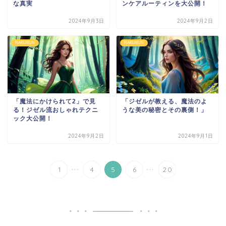
な真実
ンケアルーティンを大公開！
2024年9月3日
2024年9月2日
RAKUBUN
RAKUBUN
「魔法にかけられて2」で見
「ジゼルが教える、魔法のよ
る！ジゼル流おしゃれテクニ
うな美の秘密とその裏側！」
ック大公開！
2024年9月2日
2024年9月1日
...
...
1
4
5
6
20