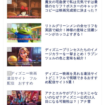
4
魔女の宅急便で私は元気ですは最
後のセリフ？ポスターのキャッチ
コピーは映画完成前に決まった？
5
リトルグリーンメンの全セリフを
英語で紹介！神様の意味と活躍シ
ーンがカッコよすぎる！
6
ディズニープリンセスたちのイメ
ージカラーを一挙まとめ！ラプン
ツェルの色と意味を紹介！
7
ディズニー映画を見れる違法サイ
トどこ？フルで視聴できるおすす
め配信サイト5選！
8
アナとエルサがプリンセスじゃな
いのなぜ？ディズニー公式12人
目になる可能性は？｜アナ雪