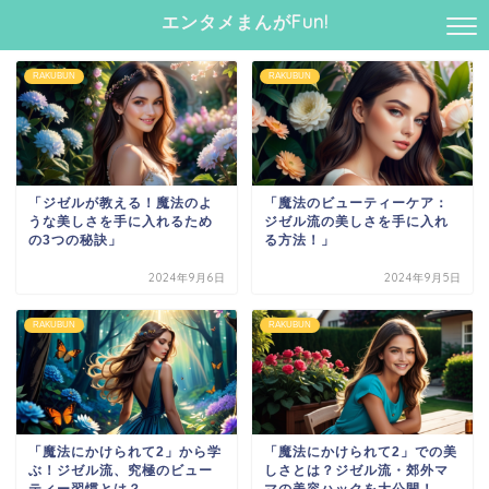
エンタメまんがFun!
RAKUBUN
RAKUBUN
「ジゼルが教える！魔法のよ
「魔法のビューティーケア：
うな美しさを手に入れるため
ジゼル流の美しさを手に入れ
の3つの秘訣」
る方法！」
2024年9月6日
2024年9月5日
RAKUBUN
RAKUBUN
「魔法にかけられて2」から学
「魔法にかけられて2」での美
ぶ！ジゼル流、究極のビュー
しさとは？ジゼル流・郊外マ
ティー習慣とは？
マの美容ハックを大公開！